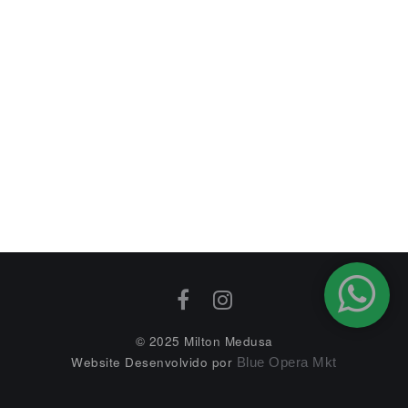
Olá, amigos! Este texto foi publicado primeiramente no
site Line Rockers, onde mantive uma coluna sobre
guitarra e música por algum
tempo:https://linerockers.com.br/ “A importância de se
tocar ao vivo” Já completei mais de 30 anos de shows,
desde 1988, e isso me fez refletir sobre tudo o que
envolve estar num palco, tocando um instrumento […]
READ MORE →
© 2025 Milton Medusa
Website Desenvolvido por
Blue Opera Mkt