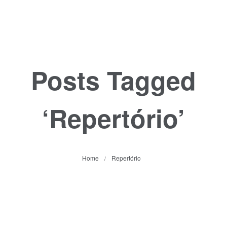
Posts Tagged
‘Repertório’
Home
Repertório
/